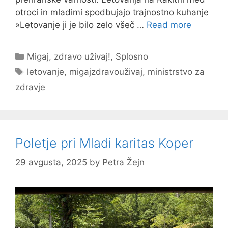
otroci in mladimi spodbujajo trajnostno kuhanje
»Letovanje ji je bilo zelo všeč …
Read more
Categories
Migaj, zdravo uživaj!
,
Splosno
Tags
letovanje
,
migajzdravouživaj
,
ministrstvo za
zdravje
Poletje pri Mladi karitas Koper
29 avgusta, 2025
by
Petra Žejn