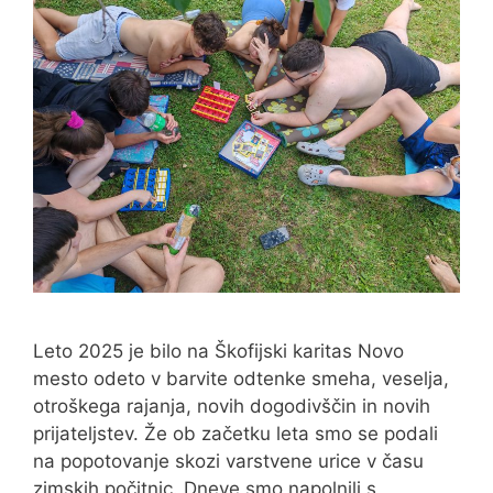
Leto 2025 je bilo na Škofijski karitas Novo
mesto odeto v barvite odtenke smeha, veselja,
otroškega rajanja, novih dogodivščin in novih
prijateljstev. Že ob začetku leta smo se podali
na popotovanje skozi varstvene urice v času
zimskih počitnic. Dneve smo napolnili s