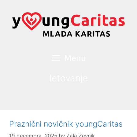
Skip
to
content
Menu
letovanje
Praznični novičnik youngCaritas
19 decembra, 2025
by
Zala Zevnik