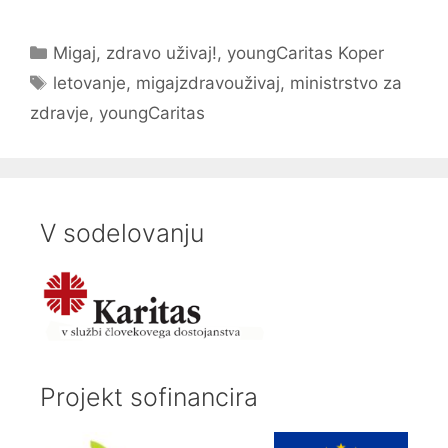
Categories
Migaj, zdravo uživaj!
,
youngCaritas Koper
Tags
letovanje
,
migajzdravouživaj
,
ministrstvo za
zdravje
,
youngCaritas
V sodelovanju
Projekt sofinancira