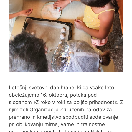
Letošnji svetovni dan hrane, ki ga vsako leto
obeležujemo 16. oktobra, poteka pod
sloganom »Z roko v roki za boljšo prihodnost«. Z
njim želi Organizacija Združenih narodov za
prehrano in kmetijstvo spodbuditi sodelovanje
pri oblikovanju mirne, varne in trajnostne
prehranske varnosti. Letovanja na Rakitni med