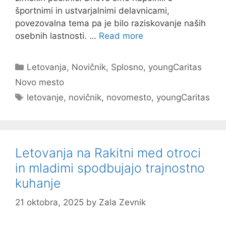
športnimi in ustvarjalnimi delavnicami,
povezovalna tema pa je bilo raziskovanje naših
osebnih lastnosti. …
Read more
Categories
Letovanja
,
Novičnik
,
Splosno
,
youngCaritas
Novo mesto
Tags
letovanje
,
novičnik
,
novomesto
,
youngCaritas
Letovanja na Rakitni med otroci
in mladimi spodbujajo trajnostno
kuhanje
21 oktobra, 2025
by
Zala Zevnik