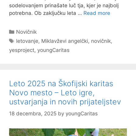
sodelovanjem prinašate luč tja, kjer je najbolj
potrebna. Ob zaključku leta …
Read more
Categories
Novičnik
Tags
letovanje
,
Miklavževi angelčki
,
novičnik
,
yesproject
,
youngCaritas
Leto 2025 na Škofijski karitas
Novo mesto – Leto igre,
ustvarjanja in novih prijateljstev
18 decembra, 2025
by
youngCaritas