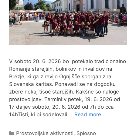
V soboto 20. 6. 2026 bo potekalo tradicionalno
Romanje starejših, bolnikov in invalidov na
Brezje, ki ga z revijo Ognjišče soorganizira
Slovenska karitas. Ponavadi se na dogodku
zbere nekaj tisoč starejših. Kakšne so naloge
prostovoljcev: Termini:v petek, 19. 6. 2026 od
17 daljev soboto, 20. 6. 2026 od 7h do cca
14hTisti, ki bi sodelovali …
Read more
Categories
Prostovoljske aktivnosti
,
Splosno