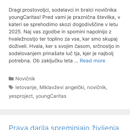
Dragi prostovoljci, sodelavci in bralci novičnika
youngCaritas! Pred vami je praznična številka, v
kateri se sprehodimo skozi dogodivščine v letu
2025. Naj vas zgodbe in spomini napolnijo z
hvaležnostjo ter toplino za vse, kar smo skupaj
doživeli. Hvala, ker s svojim časom, srčnostjo in
sodelovanjem prinašate luč tja, kjer je najbolj
potrebna. Ob zaključku leta …
Read more
Categories
Novičnik
Tags
letovanje
,
Miklavževi angelčki
,
novičnik
,
yesproject
,
youngCaritas
Prava darila spreminjajo življenja