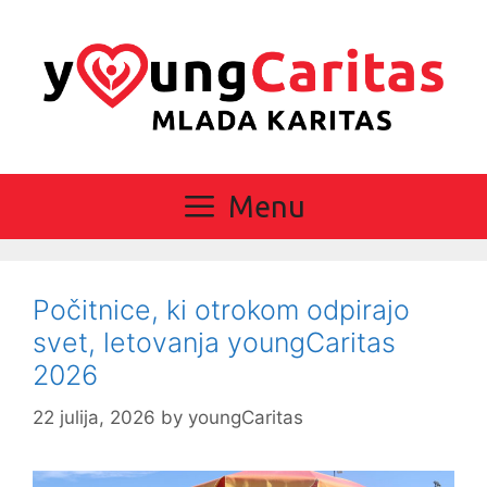
Skip
to
content
Menu
Počitnice, ki otrokom odpirajo
svet, letovanja youngCaritas
2026
22 julija, 2026
by
youngCaritas