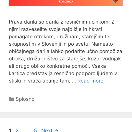
Prava darila so darila z resničnim učinkom. Z
njimi razveselite svoje najbližje in hkrati
pomagate otrokom, družinam, starejšim ter
skupnostim v Sloveniji in po svetu. Namesto
običajnega darila lahko podarite učno pomoč za
otroka, družabništvo za starejše, kozo, vodnjak
ali drugo obliko konkretne pomoči. Vsaka
kartica predstavlja resnično podporo ljudem v
stiski in vrača upanje tam, …
Read more
Categories
Splosno
Page
Page
Page
1
2
…
15
Next
→