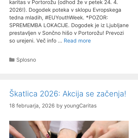
karitas v Portorožu (odhod že v petek 24. 4.
2026!). Dogodek poteka v sklopu Evropskega
tedna mladih, #EUYouthWeek. *POZOR:
SPREMEMBA LOKACIJE. Dogodek je iz Ljubljane
prestavljen v Sončno hišo v Portorožu! Prevozi
so urejeni. Več info …
Read more
Categories
Splosno
Škatlica 2026: Akcija se začenja!
18 februarja, 2026
by
youngCaritas