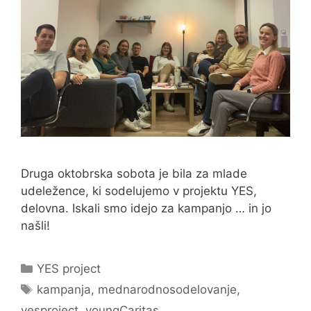
Druga oktobrska sobota je bila za mlade
udeležence, ki sodelujemo v projektu YES,
delovna. Iskali smo idejo za kampanjo … in jo
našli!
Categories
YES project
Tags
kampanja
,
mednarodnosodelovanje
,
yesproject
,
youngCaritas