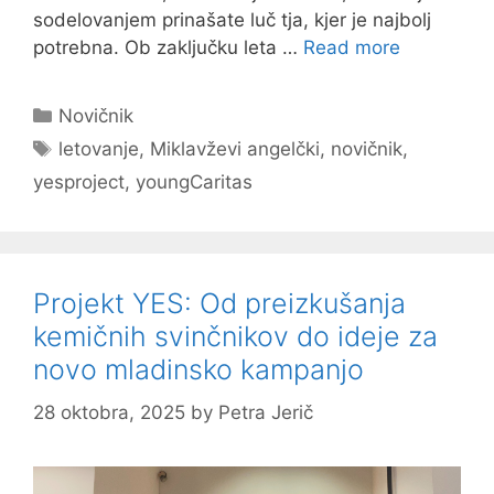
sodelovanjem prinašate luč tja, kjer je najbolj
potrebna. Ob zaključku leta …
Read more
Categories
Novičnik
Tags
letovanje
,
Miklavževi angelčki
,
novičnik
,
yesproject
,
youngCaritas
Projekt YES: Od preizkušanja
kemičnih svinčnikov do ideje za
novo mladinsko kampanjo
28 oktobra, 2025
by
Petra Jerič