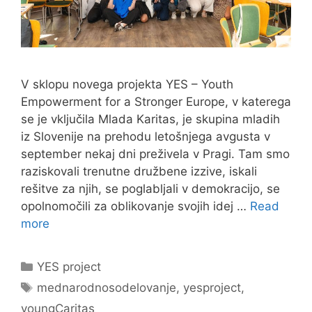
V sklopu novega projekta YES – Youth
Empowerment for a Stronger Europe, v katerega
se je vključila Mlada Karitas, je skupina mladih
iz Slovenije na prehodu letošnjega avgusta v
september nekaj dni preživela v Pragi. Tam smo
raziskovali trenutne družbene izzive, iskali
rešitve za njih, se poglabljali v demokracijo, se
opolnomočili za oblikovanje svojih idej …
Read
more
Categories
YES project
Tags
mednarodnosodelovanje
,
yesproject
,
youngCaritas