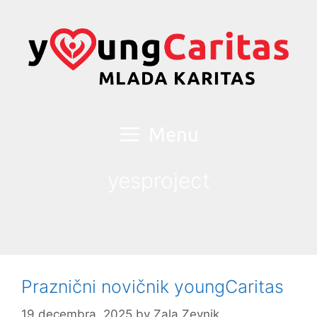
Skip
to
content
Menu
yesproject
Praznični novičnik youngCaritas
19 decembra, 2025
by
Zala Zevnik