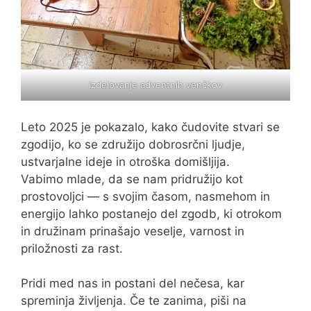
Izdelovanje adventnih venčkov
Leto 2025 je pokazalo, kako čudovite stvari se
zgodijo, ko se združijo dobrosrčni ljudje,
ustvarjalne ideje in otroška domišljija.
Vabimo mlade, da se nam pridružijo kot
prostovoljci — s svojim časom, nasmehom in
energijo lahko postanejo del zgodb, ki otrokom
in družinam prinašajo veselje, varnost in
priložnosti za rast.
Pridi med nas in postani del nečesa, kar
spreminja življenja. Če te zanima, piši na