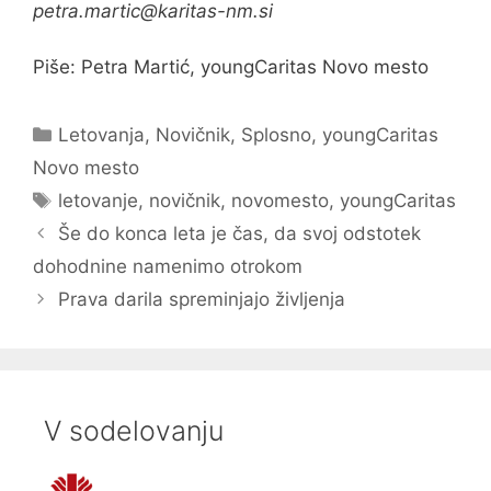
petra.martic@karitas-nm.si
Piše: Petra Martić, youngCaritas Novo mesto
Categories
Letovanja
,
Novičnik
,
Splosno
,
youngCaritas
Novo mesto
Tags
letovanje
,
novičnik
,
novomesto
,
youngCaritas
Še do konca leta je čas, da svoj odstotek
dohodnine namenimo otrokom
Prava darila spreminjajo življenja
V sodelovanju