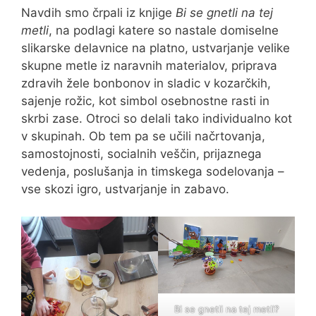
Navdih smo črpali iz knjige
Bi se gnetli na tej
metli
, na podlagi katere so nastale domiselne
slikarske delavnice na platno, ustvarjanje velike
skupne metle iz naravnih materialov, priprava
zdravih žele bonbonov in sladic v kozarčkih,
sajenje rožic, kot simbol osebnostne rasti in
skrbi zase. Otroci so delali tako individualno kot
v skupinah. Ob tem pa se učili načrtovanja,
samostojnosti, socialnih veščin, prijaznega
vedenja, poslušanja in timskega sodelovanja –
vse skozi igro, ustvarjanje in zabavo.
Bi se gnetli na tej metli?