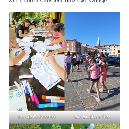
za prijetno in sproščeno družinsko vzdušje.
Ustvarjalne delavnice
Izlet z ladjico v Piran