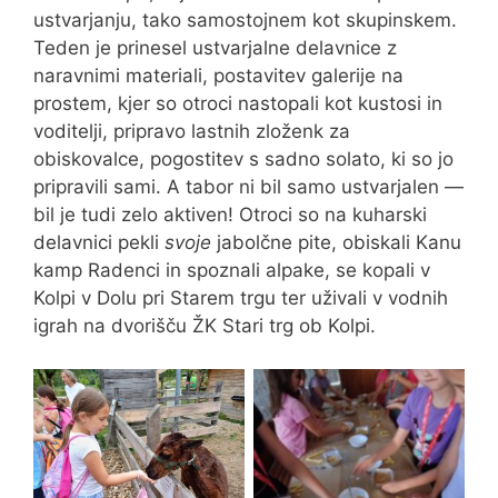
ustvarjanju, tako samostojnem kot skupinskem.
Teden je prinesel ustvarjalne delavnice z
naravnimi materiali, postavitev galerije na
prostem, kjer so otroci nastopali kot kustosi in
voditelji, pripravo lastnih zloženk za
obiskovalce, pogostitev s sadno solato, ki so jo
pripravili sami. A tabor ni bil samo ustvarjalen —
bil je tudi zelo aktiven! Otroci so na kuharski
delavnici pekli
svoje
jabolčne pite, obiskali Kanu
kamp Radenci in spoznali alpake, se kopali v
Kolpi v Dolu pri Starem trgu ter uživali v vodnih
igrah na dvorišču ŽK Stari trg ob Kolpi.
Valovi poletja