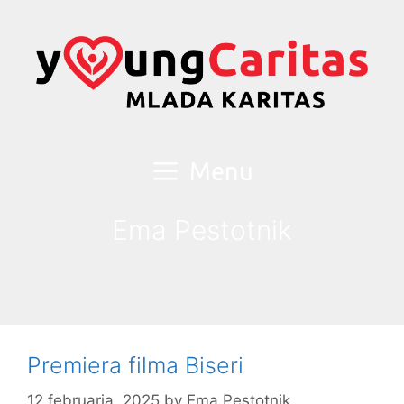
Skip
to
content
Menu
Ema Pestotnik
Premiera filma Biseri
12 februarja, 2025
by
Ema Pestotnik