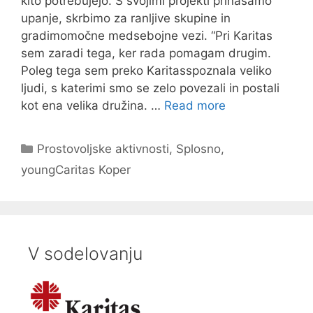
kito potrebujejo. S svojimi projekti prinašamo
upanje, skrbimo za ranljive skupine in
gradimomočne medsebojne vezi. “Pri Karitas
sem zaradi tega, ker rada pomagam drugim.
Poleg tega sem preko Karitasspoznala veliko
ljudi, s katerimi smo se zelo povezali in postali
kot ena velika družina. …
Read more
Categories
Prostovoljske aktivnosti
,
Splosno
,
youngCaritas Koper
V sodelovanju