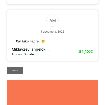
AM
1 decembra, 2025
Kar tako naprej!
Miklavževi angelčki…
41,13€
Amount Donated
Pokaži več