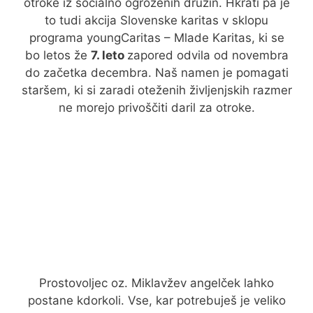
otroke iz socialno ogroženih družin. Hkrati pa je
to tudi akcija Slovenske karitas v sklopu
programa youngCaritas – Mlade Karitas, ki se
bo letos že
7. leto
zapored odvila od novembra
do začetka decembra. Naš namen je pomagati
staršem, ki si zaradi oteženih življenjskih razmer
ne morejo privoščiti daril za otroke.
Prostovoljec oz. Miklavžev angelček lahko
postane kdorkoli. Vse, kar potrebuješ je veliko