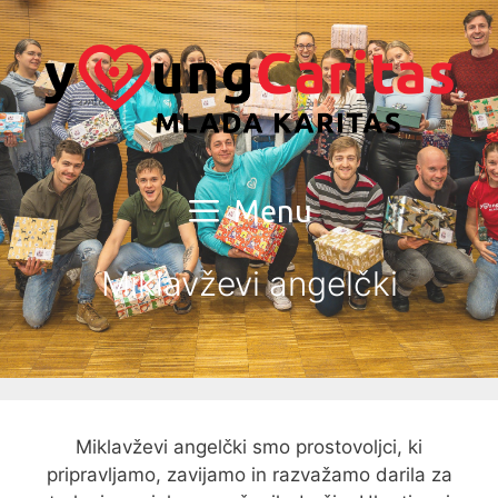
Skip
to
content
Menu
Miklavževi angelčki
Miklavževi angelčki smo prostovoljci, ki
pripravljamo, zavijamo in razvažamo darila za