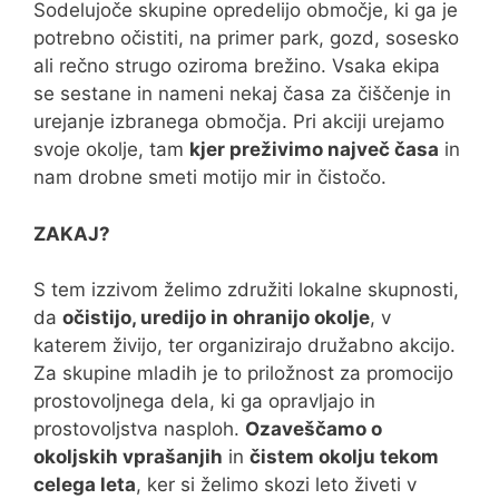
Sodelujoče skupine opredelijo območje, ki ga je
potrebno očistiti, na primer park, gozd, sosesko
ali rečno strugo oziroma brežino. Vsaka ekipa
se sestane in nameni nekaj časa za čiščenje in
urejanje izbranega območja. Pri akciji urejamo
svoje okolje, tam
kjer preživimo največ časa
in
nam drobne smeti motijo mir in čistočo.
ZAKAJ?
S tem izzivom želimo združiti lokalne skupnosti,
da
očistijo, uredijo in ohranijo okolje
, v
katerem živijo, ter organizirajo družabno akcijo.
Za skupine mladih je to priložnost za promocijo
prostovoljnega dela, ki ga opravljajo in
prostovoljstva nasploh.
Ozaveščamo o
okoljskih vprašanjih
in
čistem okolju tekom
celega leta
, ker si želimo skozi leto živeti v