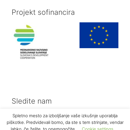
Projekt sofinancira
Sledite nam
Facebook
Instagram
Spletno mesto za izboljšanje vaše izkušnje uporablja
piškotke. Predvidevali bomo, da ste s tem strinjate, vendar
lahko, če želite, to onemogočite.
Cookie settings