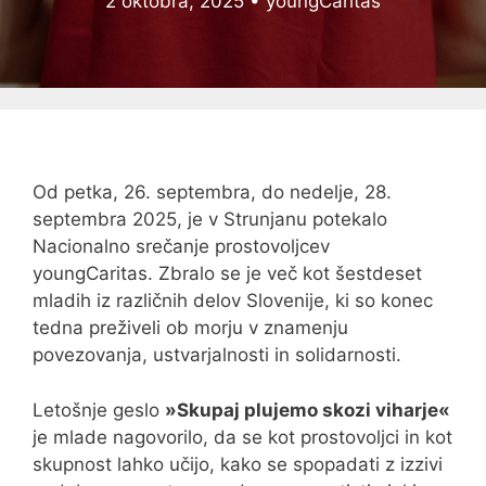
2 oktobra, 2025
•
youngCaritas
Od petka, 26. septembra, do nedelje, 28.
septembra 2025, je v Strunjanu potekalo
Nacionalno srečanje prostovoljcev
youngCaritas. Zbralo se je več kot šestdeset
mladih iz različnih delov Slovenije, ki so konec
tedna preživeli ob morju v znamenju
povezovanja, ustvarjalnosti in solidarnosti.
Letošnje geslo
»Skupaj plujemo skozi viharje«
je mlade nagovorilo, da se kot prostovoljci in kot
skupnost lahko učijo, kako se spopadati z izzivi