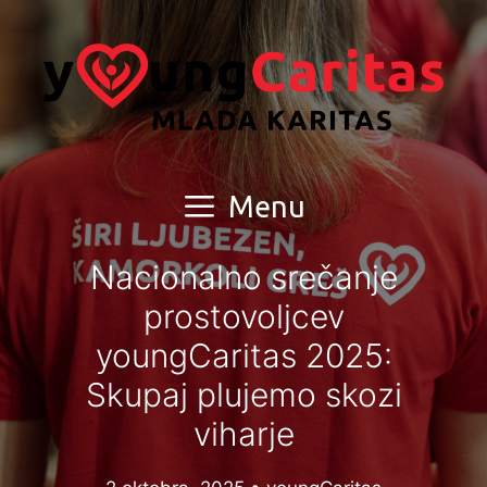
Skip
to
content
Menu
Nacionalno srečanje
prostovoljcev
youngCaritas 2025:
Skupaj plujemo skozi
viharje