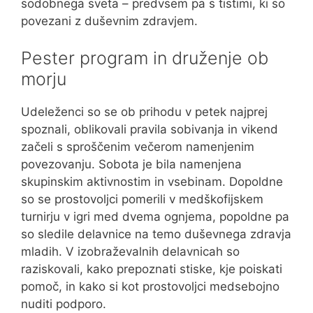
sodobnega sveta – predvsem pa s tistimi, ki so
povezani z duševnim zdravjem.
Pester program in druženje ob
morju
Udeleženci so se ob prihodu v petek najprej
spoznali, oblikovali pravila sobivanja in vikend
začeli s sproščenim večerom namenjenim
povezovanju. Sobota je bila namenjena
skupinskim aktivnostim in vsebinam. Dopoldne
so se prostovoljci pomerili v medškofijskem
turnirju v igri med dvema ognjema, popoldne pa
so sledile delavnice na temo duševnega zdravja
mladih. V izobraževalnih delavnicah so
raziskovali, kako prepoznati stiske, kje poiskati
pomoč, in kako si kot prostovoljci medsebojno
nuditi podporo.