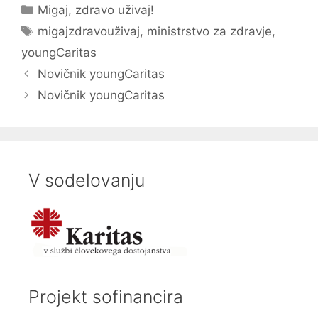
Categories
Migaj, zdravo uživaj!
Tags
migajzdravouživaj
,
ministrstvo za zdravje
,
youngCaritas
Novičnik youngCaritas
Novičnik youngCaritas
V sodelovanju
Projekt sofinancira