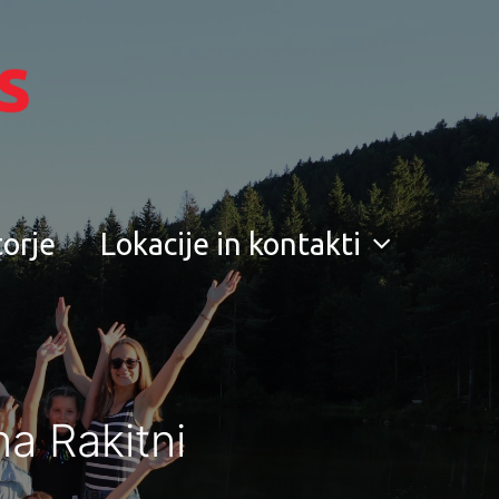
torje
Lokacije in kontakti
a Rakitni