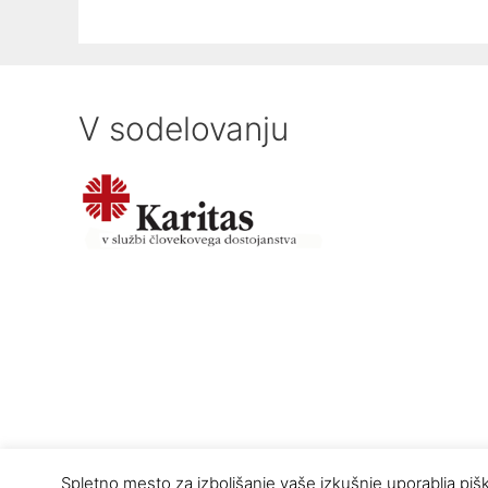
V sodelovanju
Spletno mesto za izboljšanje vaše izkušnje uporablja pišk