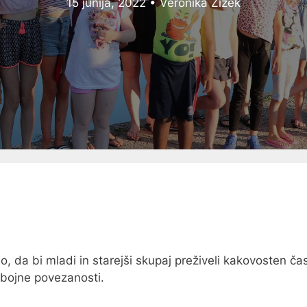
15 junija, 2022
•
Veronika Žižek
da bi mladi in starejši skupaj preživeli kakovosten čas,
ebojne povezanosti.