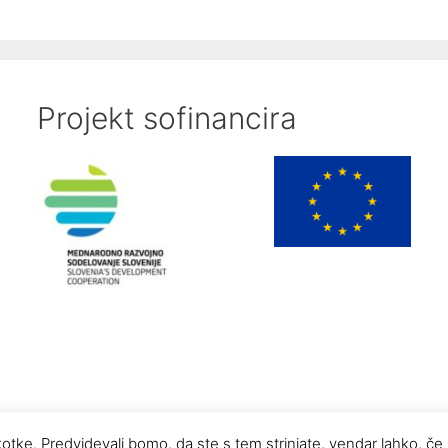
Projekt sofinancira
otke. Predvidevali bomo, da ste s tem strinjate, vendar lahko, če
2026 © young Caritas - Mlada Karitas