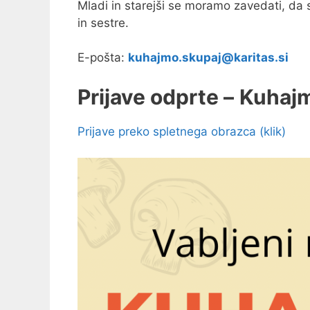
Mladi in starejši se moramo zavedati, da
in sestre.
E-pošta:
kuhajmo.skupaj@karitas.si
Prijave odprte –
Kuhajm
Prijave preko spletnega obrazca (klik)