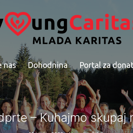
e nas
Dohodnina
Portal za dona
odprte – Kuhajmo skupaj n